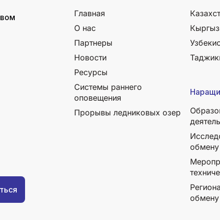
Главная
Казахс
ывом
О нас
Кыргыз
Партнеры
Узбеки
Новости
Таджик
Ресурсы
Системы раннего
Наращи
оповещения
Образо
Прорывы ледниковых озер
деятел
Исслед
обмену
Меропр
технич
Регион
обмену