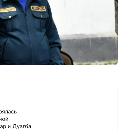
оялась
ной
ар и Дуагба.