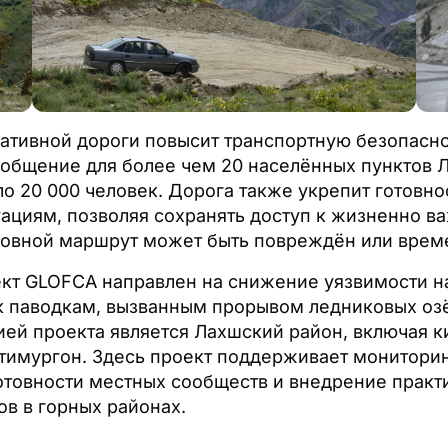
ативной дороги повысит транспортную безопасно
общение для более чем 20 населённых пунктов Л
о 20 000 человек. Дорога также укрепит готовно
ациям, позволяя сохранять доступ к жизненно в
новной маршрут может быть повреждён или врем
кт GLOFCA направлен на снижение уязвимости н
к паводкам, вызванным прорывом ледниковых оз
ией проекта является Лахшский район, включая к
тимургон. Здесь проект поддерживает монитори
отовности местных сообществ и внедрение прак
ов в горных районах.