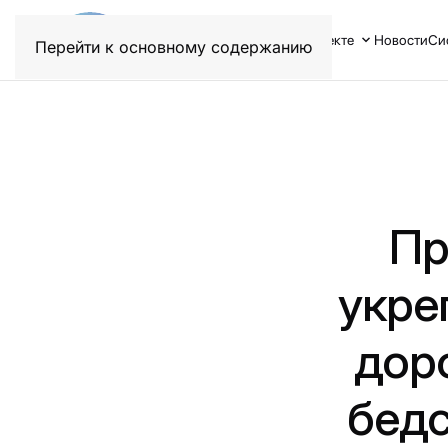
О проекте
Новости
Си
Перейти к основному содержанию
Пр
укре
дор
бедс