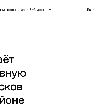
ние потенциала
Библиотека
Ru
аёт
ивную
сков
айоне