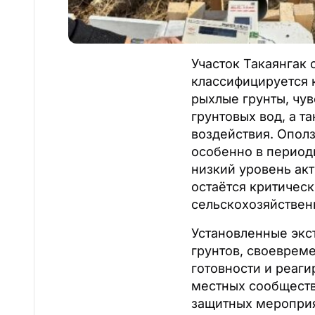
Участок Такаянгак 
классифицируется 
рыхлые грунты, чу
грунтовых вод, а т
воздействия. Ополз
особенно в период
низкий уровень ак
остаётся критичес
сельскохозяйствен
Установленные экс
грунтов, своеврем
готовности и реаг
местных сообществ
защитных мероприя