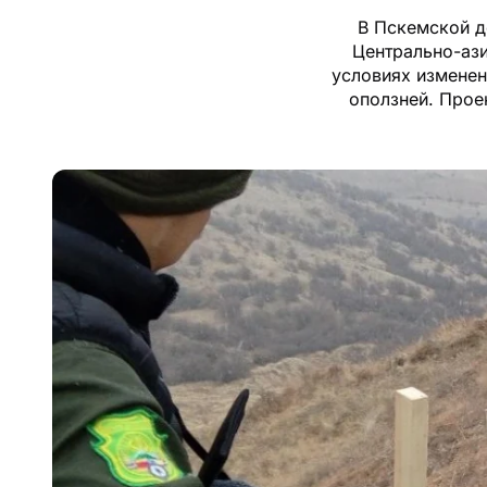
В Пскемской д
Центрально-ази
условиях изменен
оползней. Прое