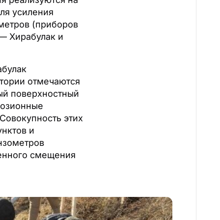
для усиления
ометров (приборов
 — Хирабулак и
абулак
итории отмечаются
ный поверхностный
розионные
 Совокупность этих
унктов и
нзометров
ренного смещения