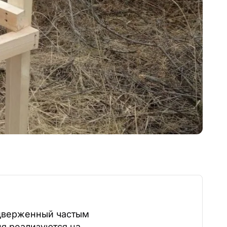
одверженный частым
я реализуются на