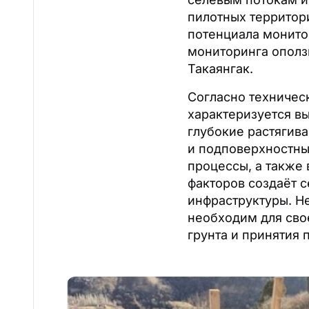
пилотных территори
потенциала монито
мониторинга ополз
Такаянгак.
Согласно техничес
характеризуется в
глубокие растягив
и подповерхностны
процессы, а также 
факторов создаёт 
инфраструктуры. Н
необходим для сво
грунта и принятия 