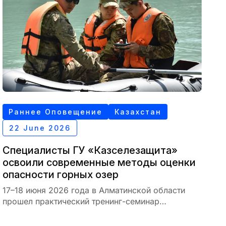
Раннее Оповещение
Казахстан
22 June 2026
Специалисты ГУ «Казселезащита»
освоили современные методы оценки
опасности горных озер
17–18 июня 2026 года в Алматинской области
прошел практический тренинг-семинар
«Батиметрическая съемка горных озер: от
полевых измерений до оценки опасности».