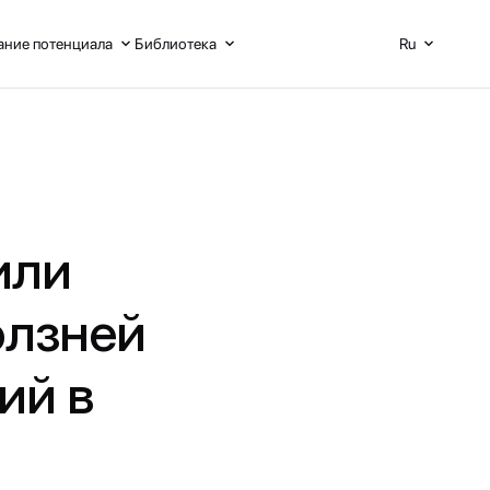
ние потенциала
Библиотека
Ru
или
олзней
ий в