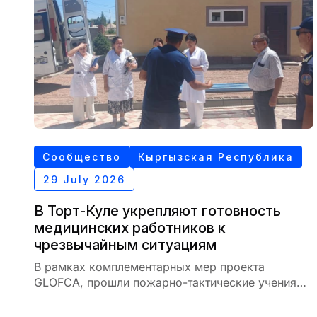
Сообщество
Кыргызская Республика
29 July 2026
В Торт-Куле укрепляют готовность
медицинских работников к
чрезвычайным ситуациям
В рамках комплементарных мер проекта
GLOFCA, прошли пожарно-тактические учения
для сотрудников медицинского учреждения в
селе Торт-Куль Кыргызской Республики.