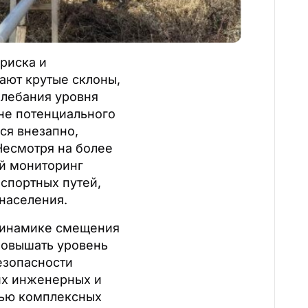
риска и
ают крутые склоны,
олебания уровня
оне потенциального
ся внезапно,
Несмотря на более
ый мониторинг
спортных путей,
населения.
 динамике смещения
повышать уровень
езопасности
их инженерных и
тью комплексных