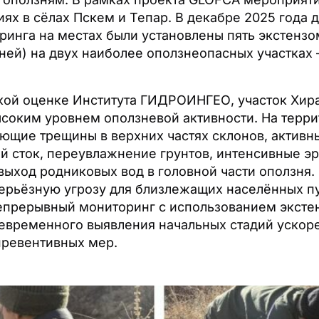
ях в сёлах Пскем и Тепар. В декабре 2025 года 
ринга на местах были установлены пять экстенз
ней) на двух наиболее оползнеопасных участках
кой оценке Института ГИДРОИНГЕО, участок Хир
ысоким уровнем оползневой активности. На терр
ающие трещины в верхних частях склонов, актив
й сток, переувлажнение грунтов, интенсивные э
выход родниковых вод в головной части оползня.
серьёзную угрозу для близлежащих населённых п
епрерывный мониторинг с использованием эксте
евременного выявления начальных стадий уско
превентивных мер.