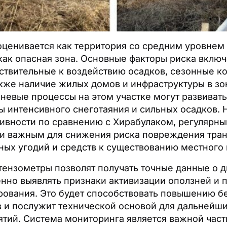
оценивается как территория со средним уровнем 
как опасная зона. Основные факторы риска включ
вствительные к воздействию осадков, сезонные к
акже наличие жилых домов и инфраструктуры в з
невые процессы на этом участке могут развивать
ы интенсивного снеготаяния и сильных осадков. 
тивности по сравнению с Хирабулаком, регулярн
ки важным для снижения риска повреждения тран
ных угодий и средств к существованию местного 
тензометры позволят получать точные данные о
енно выявлять признаки активизации оползней и 
ирования. Это будет способствовать повышению б
 и послужит технической основой для дальнейш
тий. Система мониторинга является важной час