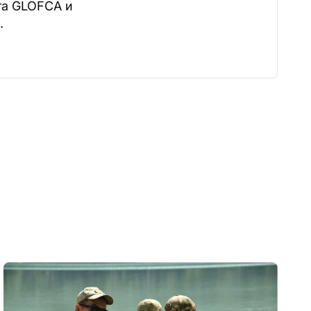
та GLOFCA и
.