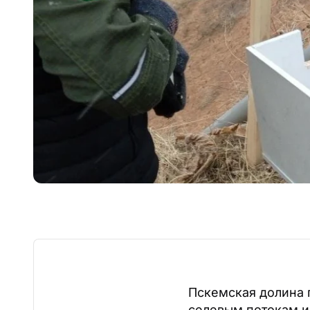
Пскемская долина 
селевым потокам и