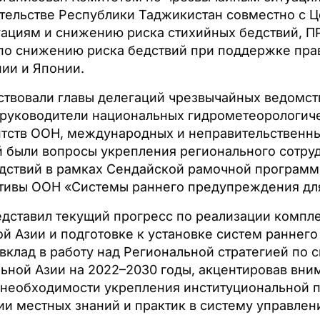
тельстве Республики Таджикистан совместно с 
ациям и снижению риска стихийных бедствий, П
о снижению риска бедствий при поддержке пра
ии и Японии.
ствовали главы делегаций чрезвычайных ведомств
 руководители национальных гидрометеорологич
нтств ООН, международных и неправительственны
 были вопросы укрепления регионального сотруд
дствий в рамках Сендайской рамочной программы
тивы ООН «Системы раннего предупреждения для
дставил текущий прогресс по реализации компл
й Азии и подготовке к установке систем раннег
 вклад в работу над Региональной стратегией по
льной Азии на 2022–2030 годы, акцентировав вни
 необходимости укрепления институциональной 
ии местных знаний и практик в систему управлен