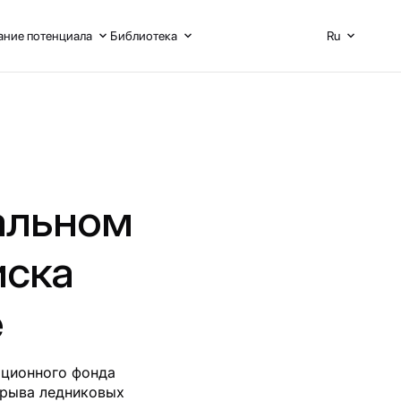
ние потенциала
Библиотека
Ru
альном
иска
е
ационного фонда
орыва ледниковых