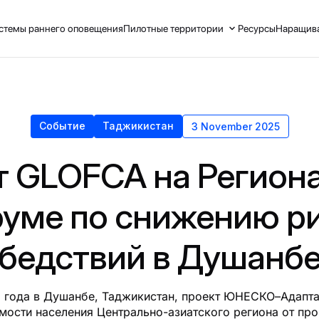
стемы раннего оповещения
Пилотные территории
Ресурсы
Наращива
Событие
Таджикистан
3 November 2025
т GLOFCA на Регион
уме по снижению р
бедствий в Душанб
5 года в Душанбе, Таджикистан, проект ЮНЕСКО–Адапт
мости населения Центрально-азиатского региона от пр