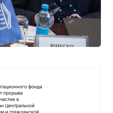
птационного фонда
т прорыва
частие в
ан Центральной
ям и гражданской