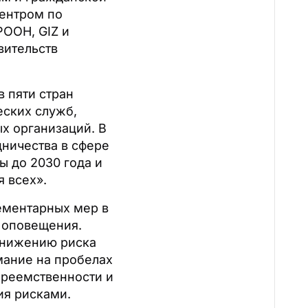
Центром по
РООН, GIZ и
вительств
 пяти стран
еских служб,
х организаций. В
ничества в сфере
 до 2030 года и
 всех».
ементарных мер в
о оповещения.
 снижению риска
мание на пробелах
преемственности и
ия рисками.