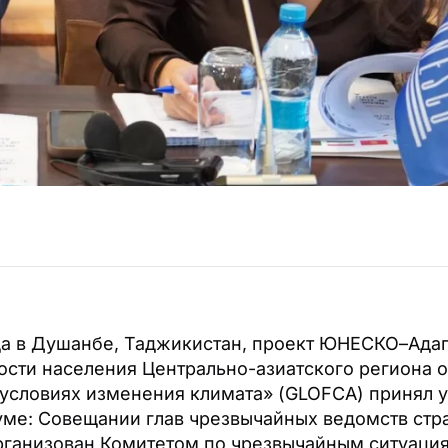
ода в Душанбе, Таджикистан, проект ЮНЕСКО–Ада
сти населения Центрально-азиатского региона о
 условиях изменения климата» (GLOFCA) принял у
ме: Совещании глав чрезвычайных ведомств стр
рганизован Комитетом по чрезвычайным ситуаци