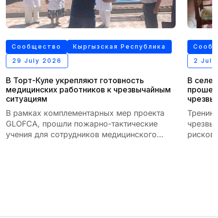
Сообщество
Кыргызская Республика
Сооб
29 July 2026
2 Jul
В Торт-Куле укрепляют готовность
В селе 
медицинских работников к чрезвычайным
прошел
ситуациям
чрезвы
В рамках комплементарных мер проекта
Тренинг
GLOFCA, прошли пожарно-тактические
чрезвы
учения для сотрудников медицинского
рисков 
учреждения в селе Торт-Куль Кыргызской
Республики.